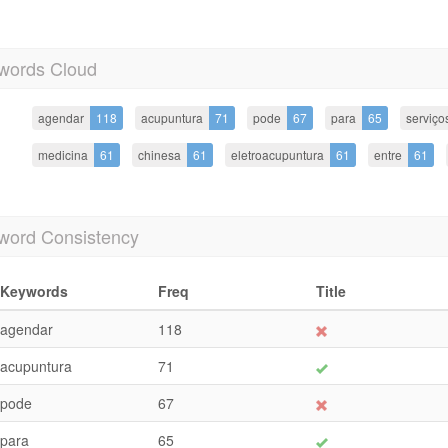
words Cloud
agendar
118
acupuntura
71
pode
67
para
65
serviço
medicina
61
chinesa
61
eletroacupuntura
61
entre
61
word Consistency
Keywords
Freq
Title
agendar
118
acupuntura
71
pode
67
para
65