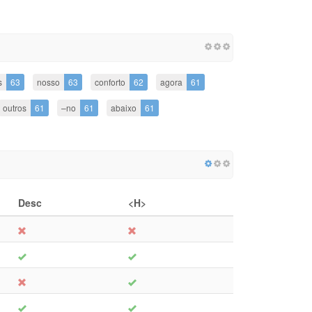
s
63
nosso
63
conforto
62
agora
61
outros
61
–no
61
abaixo
61
Desc
<H>