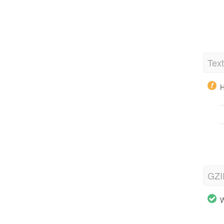
Tex
H
GZI
W