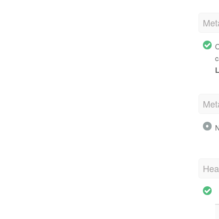
Met
O
c
L
Met
N
Hea