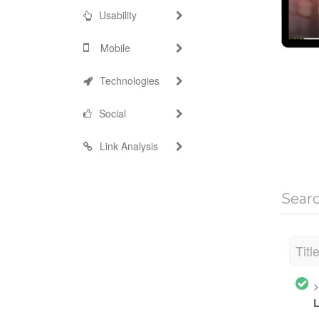
Usability
Mobile
Technologies
Social
Link Analysis
Sear
Titl
>
L