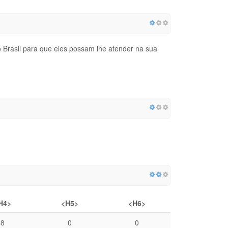
Brasil para que eles possam lhe atender na sua
H4>
<H5>
<H6>
8
0
0