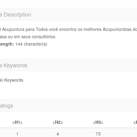
a Description
 Acupuntura para Todos você encontra os melhores Acupunturistas do 
asa ou em seus consultórios.
ength:
144 character(s)
a Keywords
o Keywords
dings
<H1>
<H2>
<H3>
<
1
4
73