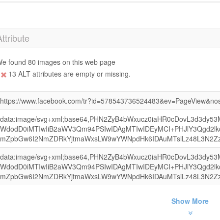
Attribute
e found 80 images on this web page
13 ALT attributes are empty or missing.
https://www.facebook.com/tr?id=578543736524483&ev=PageView&nos
data:image/svg+xml;base64,PHN2ZyB4bWxucz0iaHR0cDovL3d3dy5
WdodD0iMTIwIiB2aWV3Qm94PSIwIDAgMTIwIDEyMCI+PHJlY3Qgd2lk
mZpbGw6I2NmZDRkYjtmaWxsLW9wYWNpdHk6IDAuMTsiLz48L3N2Z
data:image/svg+xml;base64,PHN2ZyB4bWxucz0iaHR0cDovL3d3dy5
WdodD0iMTIwIiB2aWV3Qm94PSIwIDAgMTIwIDEyMCI+PHJlY3Qgd2lk
mZpbGw6I2NmZDRkYjtmaWxsLW9wYWNpdHk6IDAuMTsiLz48L3N2Z
Show More