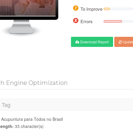
To Improve
Errors
Download Report
Updat
ch Engine Optimization
e Tag
 Acupuntura para Todos no Brasil
ength:
33 character(s)