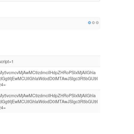
cript=1
3My5vcmcvMjAwMC9zdmciIHdpZHRoPSIxMjAiIGhla
dGg9IjEwMCUiIGhlaWdodD0iMTAwJSIgc3R5bGU9I
z4=
3My5vcmcvMjAwMC9zdmciIHdpZHRoPSIxMjAiIGhla
dGg9IjEwMCUiIGhlaWdodD0iMTAwJSIgc3R5bGU9I
z4=