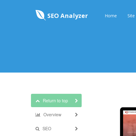
SEO Analyzer
Home
Site
Return to top
Overview
SEO