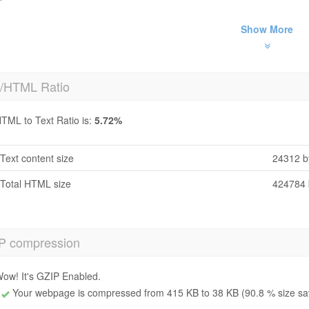
Show More
t/HTML Ratio
TML to Text Ratio is:
5.72%
Text content size
24312 b
Total HTML size
424784 
P compression
ow! It's GZIP Enabled.
Your webpage is compressed from 415 KB to 38 KB (90.8 % size sa