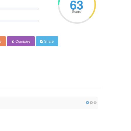
63
Score
e
Compare
Share